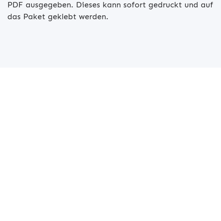
PDF ausgegeben. Dieses kann sofort gedruckt und auf
das Paket geklebt werden.
Beratungstermin anfordern
Vereinbaren Sie einen persönlichen Beratungstermin
und wir zeigen Ihnen, wie Ihr Unternehmen für die
Zukunft sicher aufgestellt ist und von einer modernen
®
Warenwirtschaft wie desk4
profitiert.