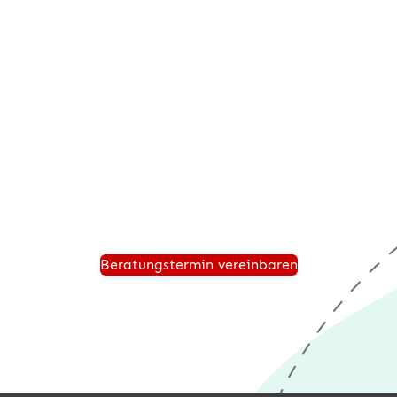
Beratungstermin anfordern
Vereinbaren Sie einen persönlichen Beratungstermin
und wir zeigen Ihnen, wie Ihr Unternehmen für die
Zukunft sicher aufgestellt ist und von einer modernen
®
Warenwirtschaft wie desk4
profitiert.
Beratungstermin vereinbaren