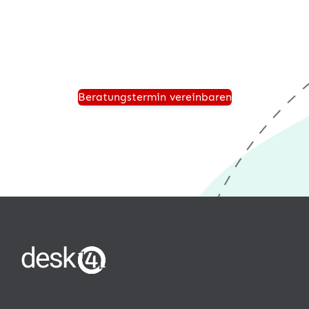
und wir zeigen Ihnen, wie Ihr Unternehmen für die
Zukunft sicher aufgestellt ist und von einer modernen
®
Warenwirtschaft wie desk4
profitiert.
Beratungstermin vereinbaren