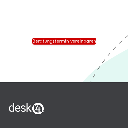
und wir zeigen Ihnen, wie Ihr Unternehmen für die
Zukunft sicher aufgestellt ist und von einer modernen
®
Warenwirtschaft wie desk4
profitiert.
Beratungstermin vereinbaren