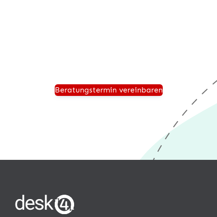
Vereinbaren Sie einen persönlichen Beratungstermin
und wir zeigen Ihnen, wie Ihr Unternehmen für die
Zukunft sicher aufgestellt ist und von einer modernen
®
Warenwirtschaft wie desk4
profitiert.
Beratungstermin vereinbaren