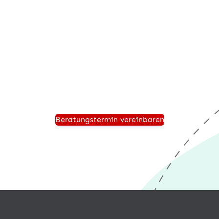
Beratungstermin anfordern
Vereinbaren Sie einen persönlichen Beratungstermin
und wir zeigen Ihnen, wie Ihr Unternehmen für die
Zukunft sicher aufgestellt ist und von einer modernen
®
Warenwirtschaft wie desk4
profitiert.
Beratungstermin vereinbaren