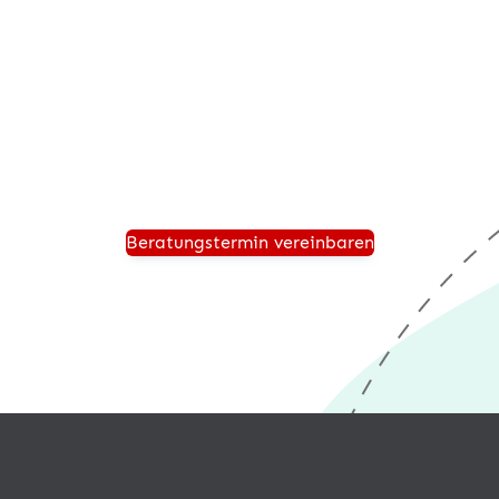
Beratungstermin anfordern
 Sie einen persönlichen Beratungstermin und wir zeigen Ih
hmen für die Zukunft sicher aufgestellt ist und von einer 
®
Warenwirtschaft wie desk4
profitiert.
Beratungstermin vereinbaren