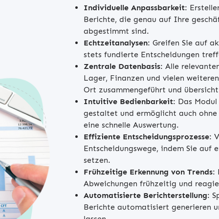
Individuelle Anpassbarkeit
: Erstell
Berichte, die genau auf Ihre geschä
abgestimmt sind.
Echtzeitanalysen
: Greifen Sie auf 
stets fundierte Entscheidungen tref
Zentrale Datenbasis
: Alle relevant
Lager, Finanzen und vielen weitere
Ort zusammengeführt und übersichtl
Intuitive Bedienbarkeit
: Das Modul 
gestaltet und ermöglicht auch ohne
eine schnelle Auswertung.
Effiziente Entscheidungsprozesse
: 
Entscheidungswege, indem Sie auf e
setzen.
Frühzeitige Erkennung von Trends
:
Abweichungen frühzeitig und reagier
Automatisierte Berichterstellung
: S
Berichte automatisiert generieren u
lassen.