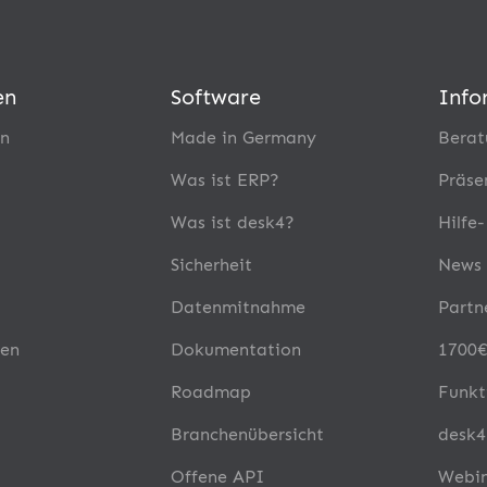
en
Software
Info
n
Made in Germany
Berat
Was ist ERP?
Präse
Was ist desk4?
Hilfe
Sicherheit
News
Datenmitnahme
Partn
en
Dokumentation
1700€
Roadmap
Funkt
Branchenübersicht
desk4
Offene API
Webi