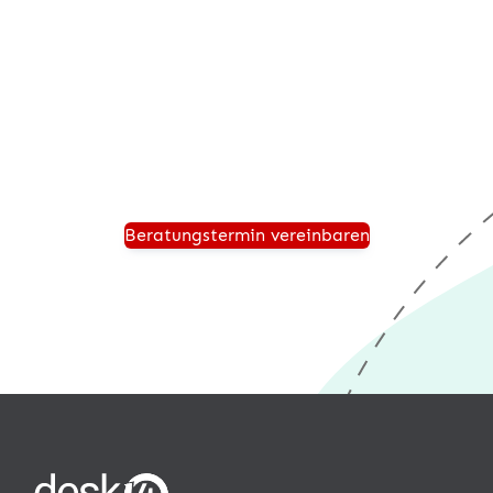
Vereinbaren Sie einen persönlichen Beratungstermin
und wir zeigen Ihnen, wie Ihr Unternehmen für die
Zukunft sicher aufgestellt ist und von einer modernen
®
Warenwirtschaft wie desk4
profitiert.
Beratungstermin vereinbaren