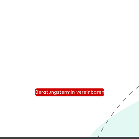
Beratungstermin anfordern
Vereinbaren Sie einen persönlichen Beratungstermin
und wir zeigen Ihnen, wie Ihr Unternehmen für die
Zukunft sicher aufgestellt ist und von einer modernen
®
Warenwirtschaft wie desk4
profitiert.
Beratungstermin vereinbaren