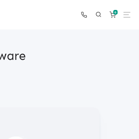
0
tware