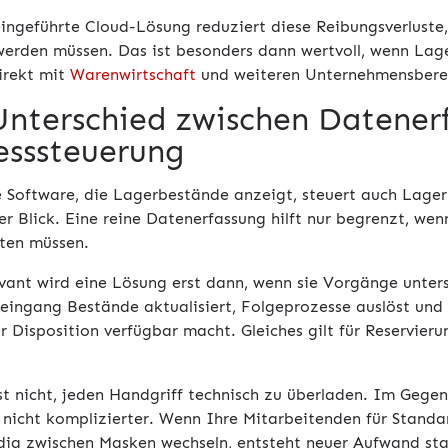
eingeführte Cloud-Lösung reduziert diese Reibungsverluste
werden müssen. Das ist besonders dann wertvoll, wenn Lager
irekt mit
Warenwirtschaft
und weiteren Unternehmensberei
Unterschied zwischen Datener
esssteuerung
e Software, die Lagerbestände anzeigt, steuert auch Lagerp
er Blick. Eine reine Datenerfassung hilft nur begrenzt, w
ten müssen.
evant wird eine Lösung erst dann, wenn sie Vorgänge unter
eingang Bestände aktualisiert, Folgeprozesse auslöst und
er Disposition verfügbar macht. Gleiches gilt für Reservie
ist nicht, jeden Handgriff technisch zu überladen. Im Geg
, nicht komplizierter. Wenn Ihre Mitarbeitenden für Standa
dig zwischen Masken wechseln, entsteht neuer Aufwand sta