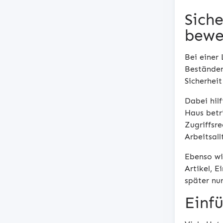
Siche
bewe
Bei einer 
Beständen
Sicherhei
Dabei hilf
Haus betr
Zugriffsr
Arbeitsall
Ebenso wi
Artikel, E
später nu
Einf