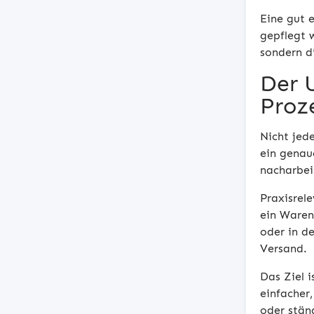
Eine gut 
gepflegt 
sondern d
Der 
Proz
Nicht jed
ein genau
nacharbei
Praxisrel
ein Waren
oder in d
Versand.
Das Ziel 
einfacher
oder stän