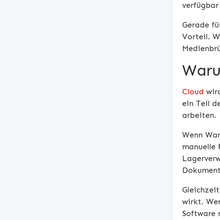
verfügbar 
Gerade fü
Vorteil. 
Medienbrü
Waru
Cloud
wird
ein Teil 
arbeiten.
Wenn Ware
manuelle 
Lagerverw
Dokument
Gleichzei
wirkt. We
Software 