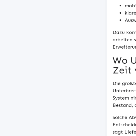
mobi
klar
Ausw
Dazu komm
arbeiten 
Erweiteru
Wo U
Zeit 
Die größte
Unterbrec
System ni
Bestand, 
Solche Ab
Entscheid
sagt Liefe