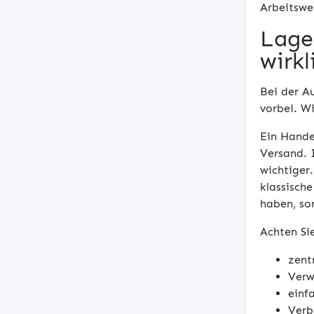
Arbeitswe
Lage
wirk
Bei der Au
vorbei. W
Ein Hande
Versand. 
wichtiger
klassisch
haben, so
Achten Si
zent
Verw
einf
Verb