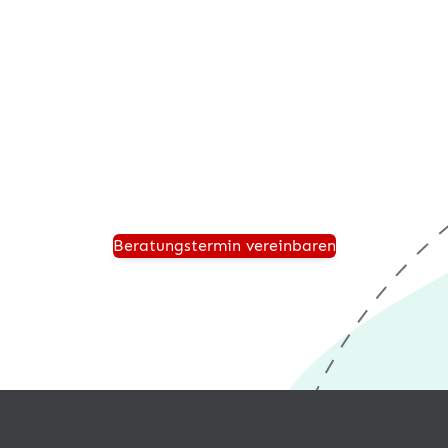
Beratungstermin anfordern
Vereinbaren Sie einen persönlichen Beratungstermin
und wir zeigen Ihnen, wie Ihr Unternehmen für die
Zukunft sicher aufgestellt ist und von einer modernen
®
Warenwirtschaft wie desk4
profitiert.
Beratungstermin vereinbaren