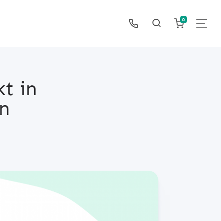
0
t in
en