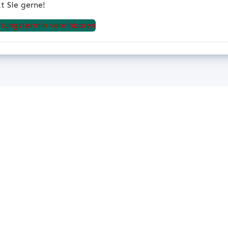
t Sie gerne!
atungstermin vereinbaren
Beratungstermin anfordern
 Sie einen persönlichen Beratungstermin und wir zeigen Ih
hmen für die Zukunft sicher aufgestellt ist und von einer 
®
Warenwirtschaft wie desk4
profitiert.