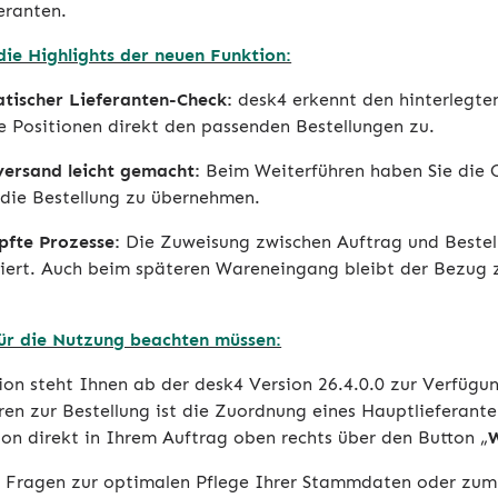
eranten.
die Highlights der neuen Funktion:
tischer Lieferanten-Check:
desk4 erkennt den hinterlegten
le Positionen direkt den passenden Bestellungen zu.
versand leicht gemacht:
Beim Weiterführen haben Sie die O
r die Bestellung zu übernehmen.
pfte Prozesse:
Die Zuweisung zwischen Auftrag und Bestellu
ert. Auch beim späteren Wareneingang bleibt der Bezug 
ür die Nutzung beachten müssen:
ion steht Ihnen ab der desk4 Version 26.4.0.0 zur Verfügu
en zur Bestellung ist die Zuordnung eines Hauptlieferanten 
ion direkt in Ihrem Auftrag oben rechts über den Button „
W
 Fragen zur optimalen Pflege Ihrer Stammdaten oder zu