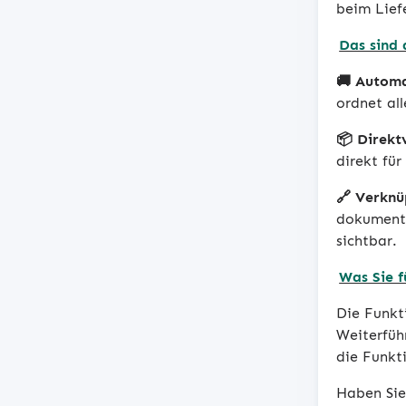
beim Lief
Das sind 
🚚 Automa
ordnet al
📦 Direkt
direkt fü
🔗 Verknü
dokumenti
sichtbar.
Was Sie f
Die Funkt
Weiterführ
die Funkt
Haben Sie