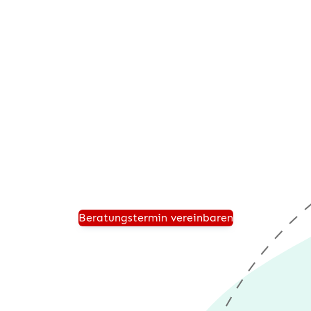
Beratungstermin anfordern
Vereinbaren Sie einen persönlichen Beratungstermin
und wir zeigen Ihnen, wie Ihr Unternehmen für die
Zukunft sicher aufgestellt ist und von einer modernen
®
Warenwirtschaft wie desk4
profitiert.
Beratungstermin vereinbaren