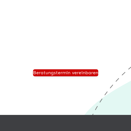
Beratungstermin anfordern
Vereinbaren Sie einen persönlichen Beratungstermin
und wir zeigen Ihnen, wie Ihr Unternehmen für die
Zukunft sicher aufgestellt ist und von einer modernen
®
Warenwirtschaft wie desk4
profitiert.
Beratungstermin vereinbaren