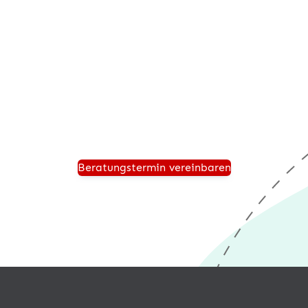
Beratungstermin anfordern
Vereinbaren Sie einen persönlichen Beratungstermin
und wir zeigen Ihnen, wie Ihr Unternehmen für die
Zukunft sicher aufgestellt ist und von einer modernen
®
Warenwirtschaft wie desk4
profitiert.
Beratungstermin vereinbaren