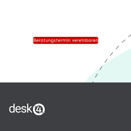
Zukunft sicher aufgestellt ist und von einer modernen
®
Warenwirtschaft wie desk4
profitiert.
Beratungstermin vereinbaren