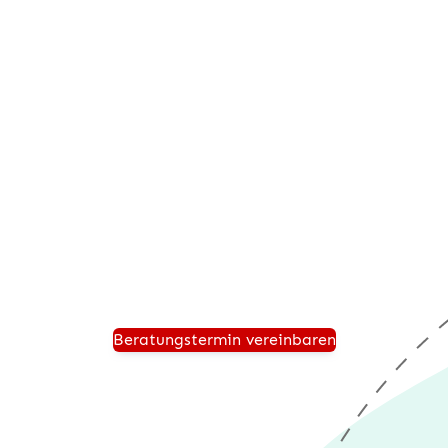
Beratungstermin anfordern
Vereinbaren Sie einen persönlichen Beratungstermin
und wir zeigen Ihnen, wie Ihr Unternehmen für die
Zukunft sicher aufgestellt ist und von einer modernen
®
Warenwirtschaft wie desk4
profitiert.
Beratungstermin vereinbaren