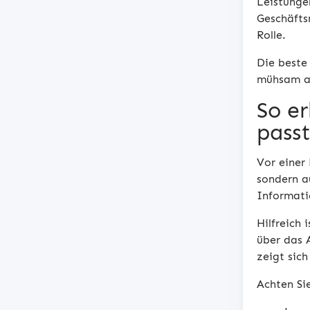
Leistunge
Geschäfts
Rolle.
Die beste 
mühsam a
So er
pass
Vor einer
sondern a
Informati
Hilfreich 
über das 
zeigt sich
Achten Si