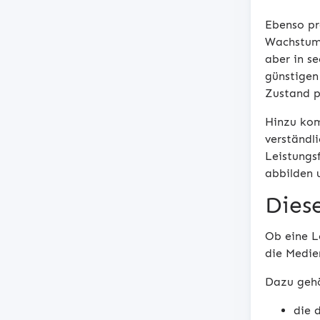
Ebenso pr
Wachstums
aber in s
günstigen 
Zustand p
Hinzu kom
verständli
Leistungs
abbilden 
Dies
Ob eine Lö
die Medie
Dazu gehö
die 