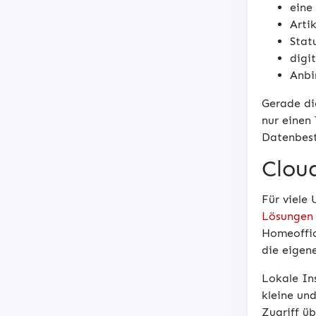
eine
Arti
Stat
digi
Anbi
Gerade die
nur einen
Datenbest
Cloud
Für viele
Lösungen
Homeoffic
die eigene
Lokale Ins
kleine un
Zugriff ü