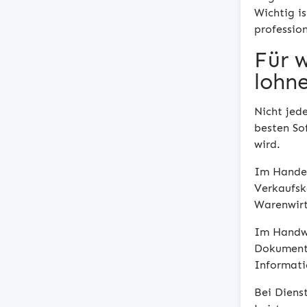
Wichtig is
professio
Für 
lohn
Nicht jed
besten So
wird.
Im Handel
Verkaufsk
Warenwirt
Im Handwe
Dokumenta
Informati
Bei Diens