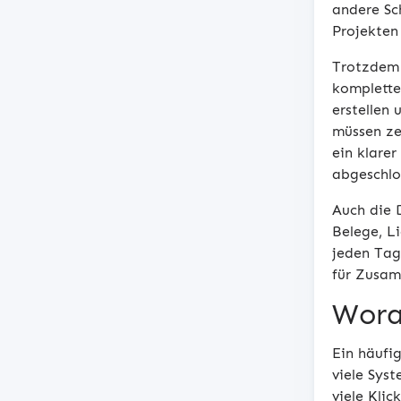
andere Sc
Projekten
Trotzdem 
komplette
erstellen
müssen ze
ein klare
abgeschlos
Auch die 
Belege, L
jeden Tag
für Zusa
Wora
Ein häufi
viele Syst
viele Kli