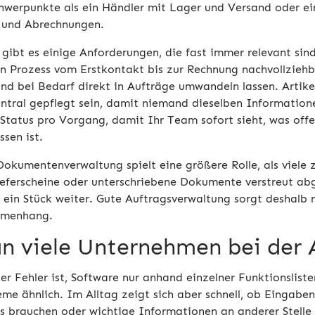
hwerpunkte als ein Händler mit Lager und Versand oder ei
 und Abrechnungen.
gibt es einige Anforderungen, die fast immer relevant sin
n Prozess vom Erstkontakt bis zur Rechnung nachvollziehba
 und bei Bedarf direkt in Aufträge umwandeln lassen. Artik
ntral gepflegt sein, damit niemand dieselben Informatione
r Status pro Vorgang, damit Ihr Team sofort sieht, was offe
sen ist.
Dokumentenverwaltung spielt eine größere Rolle, als viele
ieferscheine oder unterschriebene Dokumente verstreut ab
 ein Stück weiter. Gute Auftragsverwaltung sorgt deshalb n
mmenhang.
n viele Unternehmen bei der 
ger Fehler ist, Software nur anhand einzelner Funktionslis
eme ähnlich. Im Alltag zeigt sich aber schnell, ob Eingabe
cks brauchen oder wichtige Informationen an anderer Stell