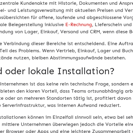
 zentrale Kundenakte mit Historie, Dokumenten und Anspr
kel- und Leistungsverwaltung mit aktuellen Preisen und Ve
usübersichten für offene, laufende und abgeschlossene Vo
tale Belegerstellung inklusive
E-Rechnung
, Lieferschein un
ndung von Lager, Einkauf, Versand und CRM, wenn diese Be
 Verbindung dieser Bereiche ist entscheidend. Eine Auftrag
 Teil des Problems. Wenn Vertrieb, Einkauf, Lager und Buch
ände nutzen, bleiben Abstimmungsaufwände bestehen.
 oder lokale Installation?
 Unternehmen ist das keine rein technische Frage, sondern 
bieten den klaren Vorteil, dass Teams ortsunabhängig arb
e oder an mehreren Standorten tätig ist, profitiert davon
 Serverinfrastruktur, was internen Aufwand reduziert.
tallationen können im Einzelfall sinnvoll sein, etwa bei se
d mittlere Unternehmen überwiegen jedoch die Vorteile ei
ber Browser oder Apps und eine leichtere Zusammenarbeit s