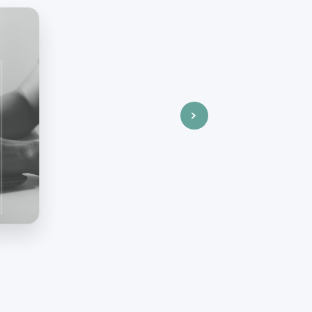
rem
Büro)
abei
nten
d
wie
›
t
en wir
n
eren
en
beiten