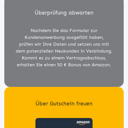
Überprüfung abwarten
Nachdem Sie das Formular zur
Kundenanwerbung ausgefüllt haben,
prüfen wir Ihre Daten und setzen uns mit
dem potenziellen Neukunden in Verbindung.
Kommt es zu einem Vertragsabschluss,
erhalten Sie einen 50 € Bonus von Amazon.
Über Gutschein freuen