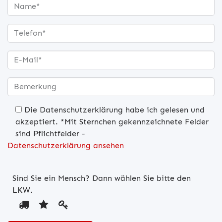
Die Datenschutzerklärung habe ich gelesen und
akzeptiert. *Mit Sternchen gekennzeichnete Felder
sind Pflichtfelder -
Datenschutzerklärung ansehen
Bitte lasse dieses Feld leer.
Sind Sie ein Mensch? Dann wählen Sie bitte
den
LKW
.
Sind
1
2
3
Sie