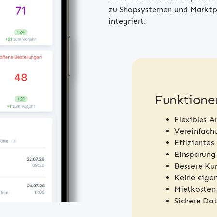
zu Shopsystemen und Marktpl
integriert.
Funktione
Flexibles A
Vereinfach
Effiziente
Einsparung
Bessere Ku
Keine eige
Mietkosten
Sichere Da