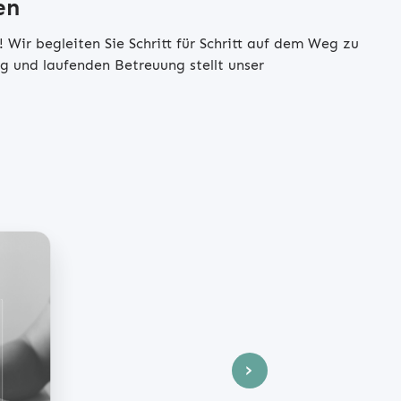
en
 Wir begleiten Sie Schritt für Schritt auf dem Weg zu
g und laufenden Betreuung stellt unser
rem
icher
en wir
tionen
,
le
›
erden.
Ihren