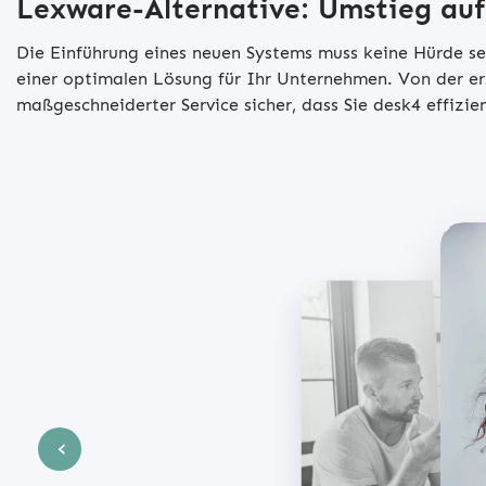
Lexware-Alternative: Umstieg auf 
Die Einführung eines neuen Systems muss keine Hürde sein
einer optimalen Lösung für Ihr Unternehmen. Von der er
maßgeschneiderter Service sicher, dass Sie desk4 effiz
in
sp
Nach der erfolgreiche
ein
Schulung schalten wir de
sofort damit arbeiten 
begleitet Sie in der S
dafür, dass alle Pro
‹
funktionieren. Auch 
bieten wir kontinuier