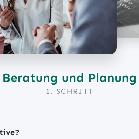
individuellen Anpassungen oder neuen
ystem stets auf dem
spezifischen Geschäftsprozessen ei
und optimal an Ihre
Anforderungen. Unser Ziel ist es, dass Sie
integrieren wichtige Schnittstellen
n angepasst wird.
weiteren Systemen, damit Sie naht
und Ihr Team desk4 effizient und
weiterarbeiten können.
problemlos einsetzen können.
optimiert.
Beratung und Planung
1. SCHRITT
tive?