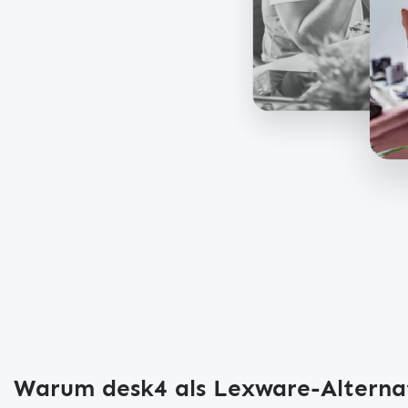
Betreuung, damit Ihr S
neuesten Stand bleibt 
Geschäftsanforderunge
Warum desk4 als Lexware-Alterna