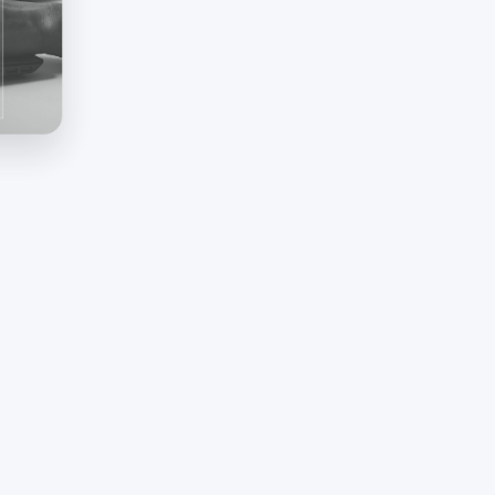
n und
 zu
los