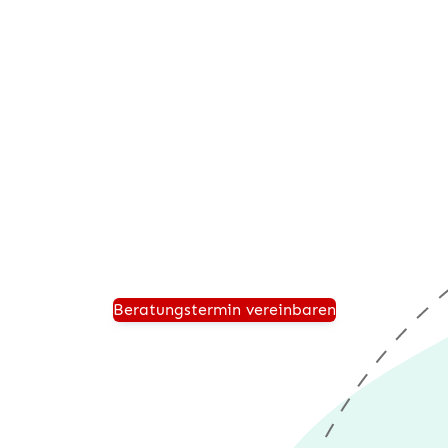
Beratungstermin anfordern
Vereinbaren Sie einen persönlichen Beratungstermin
und wir zeigen Ihnen, wie Ihr Unternehmen für die
Zukunft sicher aufgestellt ist und von einer modernen
®
Warenwirtschaft wie desk4
profitiert.
Beratungstermin vereinbaren