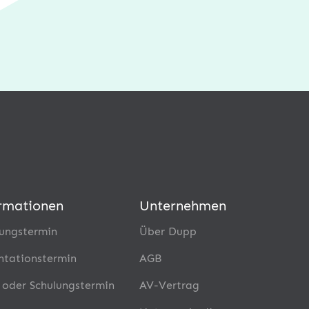
rmationen
Unternehmen
ungstermin
Über Dupp
ntationstermin
AGB
- oder Schulungstermin
AV-Vertrag