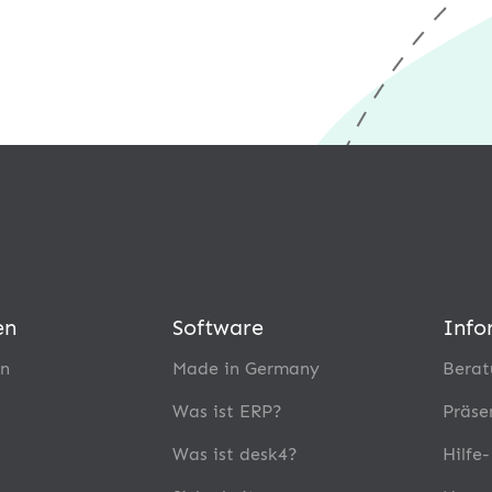
en
Software
Info
n
Made in Germany
Berat
Was ist ERP?
Präse
Was ist desk4?
Hilfe