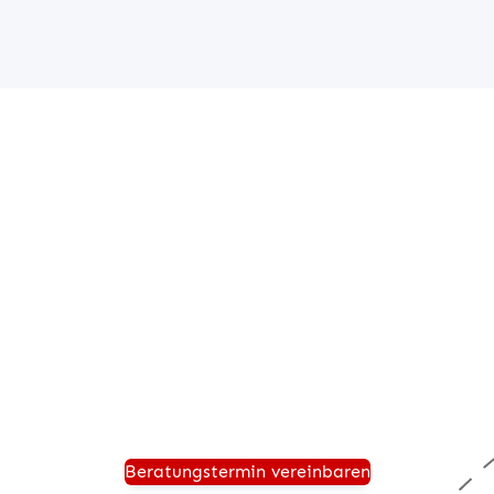
Beratungstermin anfordern
 Sie einen persönlichen Beratungstermin und wir zeigen Ih
hmen für die Zukunft sicher aufgestellt ist und von einer 
®
Warenwirtschaft wie desk4
profitiert.
Beratungstermin vereinbaren