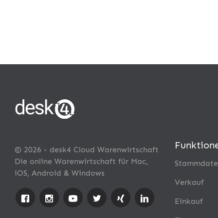
Funktion
© 2026 - desk4 Cloud Warenwirtschaft
Die online Warenwirtschaft für Mac,
Stammdate
iOS, Android & Windows
Verkauf
Einkauf